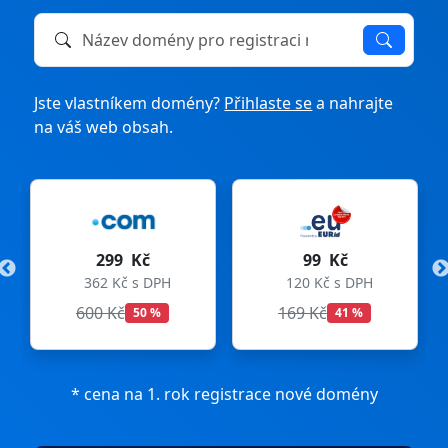
Název domény k registraci nebo převodu
Jste vlastníkem domény?
Přihlaste se
a nahrajte
na váš web obsah.
299 Kč
99 Kč
362 Kč s DPH
120 Kč s DPH
600 Kč
169 Kč
50 %
41 %
* cena na 1. rok registrace nové domény