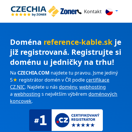
Kontakt
Doména
reference-kable.sk
je
již registrovaná. Registrujte si
doménu u jedničky na trhu!
Na
CZECHIA.COM
najdete tu pravou. Jsme jediný
5
★
registrátor domén v ČR podle
certifikace
CZ.NIC
. Najdete u nás
domény
,
webhosting
a
webhosting
s největším výběrem
doménových
koncovek
.